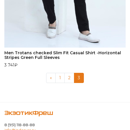
Men Trotans checked Slim Fit Casual Shirt -Horizontal
Stripes Green Full Sleeves
3 741
₽
«
1
2
3
ЭкзотикФреш
8 (951) 118-88-88
info@indoruss.ru