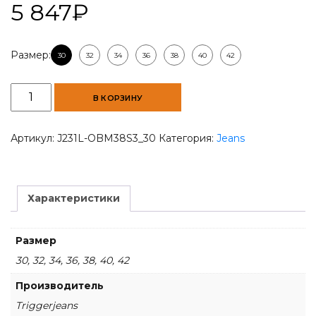
5 847
₽
Размер:
30
32
34
36
38
40
42
Количество
В КОРЗИНУ
товара
Black
Olive
Артикул:
J231L-OBM38S3_30
Категория:
Jeans
Men
Slim-
Fit
Jeans
Характеристики
Размер
30, 32, 34, 36, 38, 40, 42
Производитель
Triggerjeans