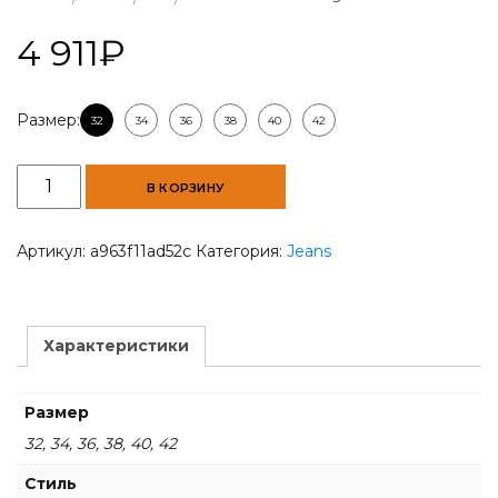
4 911
₽
Размер:
32
34
36
38
40
42
Количество
В КОРЗИНУ
товара
Blue
Hosta
Артикул:
a963f11ad52c
Категория:
Jeans
Men
Slim
Regular-
Fit
Характеристики
Jeans
Размер
32, 34, 36, 38, 40, 42
Стиль