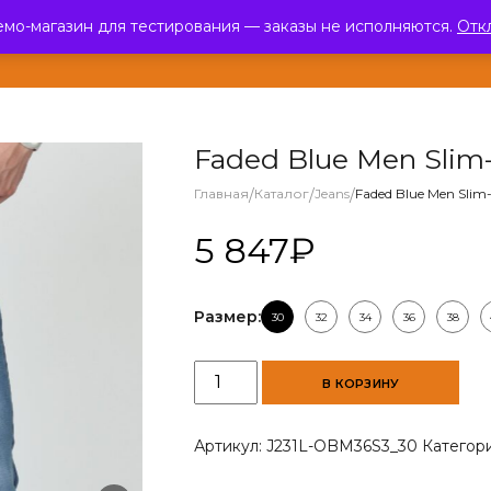
емо-магазин для тестирования — заказы не исполняются.
Отк
ЛОГ
О КОМПАНИИ
ПАРТНЕРЫ
НОВОСТИ
ОТЗЫВЫ
КОНТ
Faded Blue Men Slim-
Главная
/
Каталог
/
Jeans
/
Faded Blue Men Slim-
5 847
₽
Размер:
30
32
34
36
38
Количество
В КОРЗИНУ
товара
Faded
Blue
Артикул:
J231L-OBM36S3_30
Категор
Men
Slim-