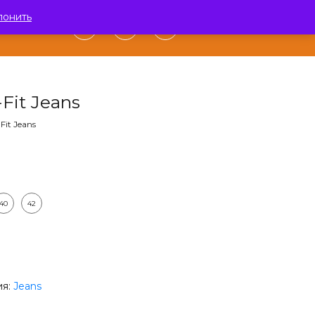
лонить
0
АКТЫ
Fit Jeans
Fit Jeans
40
42
ия:
Jeans