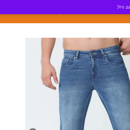
Это д
ЭкзотикФреш
КАТА