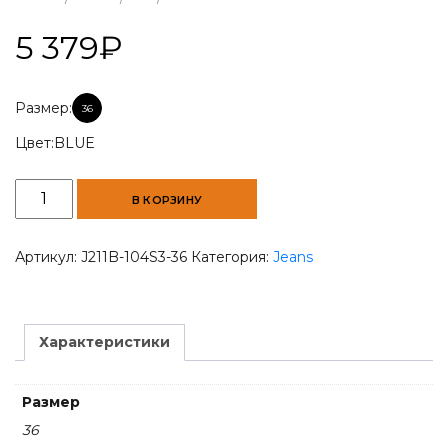
5 379
₽
Размер:
36
Цвет:
BLUE
Количество
В КОРЗИНУ
товара
HEZ
Blue
Артикул:
J211B-104S3-36
Категория:
Jeans
Jean
Slim-
Fit
Men's
Характеристики
Denim
Размер
36