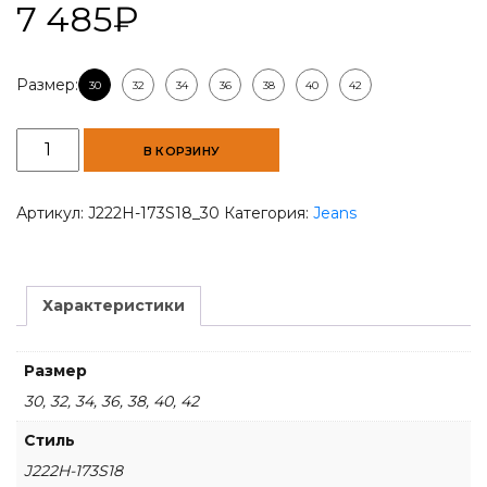
7 485
₽
Размер:
30
32
34
36
38
40
42
Количество
В КОРЗИНУ
товара
Marble
Blue
Артикул:
J222H-173S18_30
Категория:
Jeans
Men
Slim-
Fit
Jeans
Характеристики
Размер
30, 32, 34, 36, 38, 40, 42
Стиль
J222H-173S18