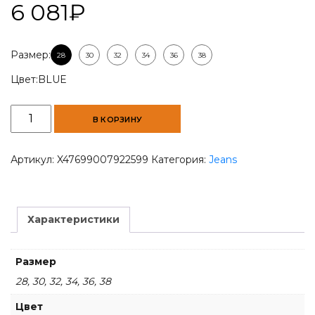
6 081
₽
Размер:
28
30
32
34
36
38
Цвет:
BLUE
Количество
В КОРЗИНУ
товара
Men
Skinny-
Артикул:
X47699007922599
Категория:
Jeans
Fit
Blue
Jean
Характеристики
Размер
28, 30, 32, 34, 36, 38
Цвет