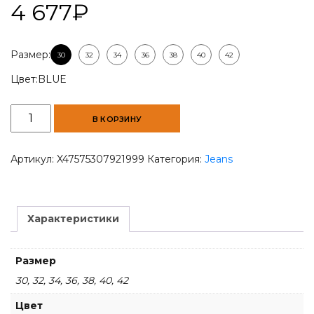
4 677
₽
Размер:
30
32
34
36
38
40
42
Цвет:
BLUE
Количество
В КОРЗИНУ
товара
Men
Slim-
Артикул:
X47575307921999
Категория:
Jeans
Fit
Acid
Blue
Jean
Характеристики
Размер
30, 32, 34, 36, 38, 40, 42
Цвет