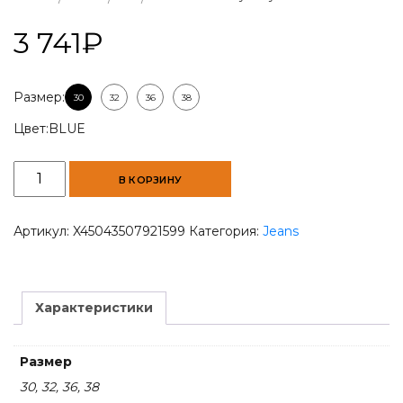
3 741
₽
Размер:
30
32
36
38
Цвет:
BLUE
Количество
В КОРЗИНУ
товара
Men
Slim
Артикул:
X45043507921599
Категория:
Jeans
Fit
Heavy
Enzyme
Wash
Характеристики
Jeans
Размер
30, 32, 36, 38