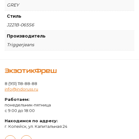
GREY
Стиль
J221B-065S6
Производитель
Triggerjeans
ЭкзотикФреш
8 (951) 118-88-88
info@indoruss.ru
Работаем:
понедельник-пятница
с 9:00 до 18:00
Находимся по адресу:
г. Копейск, ул. Капитальная 24