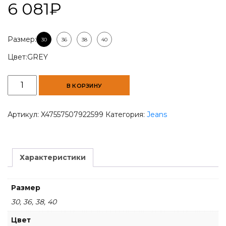
6 081
₽
Размер:
30
36
38
40
Цвет:
GREY
Количество
В КОРЗИНУ
товара
Men
Slim
Артикул:
X47557507922599
Категория:
Jeans
Fit
Jeans
-
Grey
Характеристики
Размер
30, 36, 38, 40
Цвет