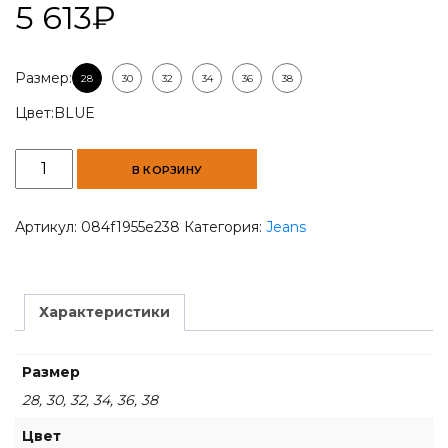
5 613
₽
Размер:
28
30
32
34
36
38
Цвет:
BLUE
Количество
В КОРЗИНУ
товара
Men
Slim-
Артикул:
084f1955e238
Категория:
Jeans
Fit
Jeans
Характеристики
Размер
28, 30, 32, 34, 36, 38
Цвет