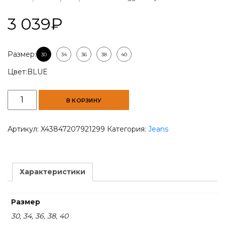
3 039
₽
Размер:
30
34
36
38
40
Цвет:
BLUE
Количество
В КОРЗИНУ
товара
Men
Slim-
Артикул:
X43847207921299
Категория:
Jeans
Fit
Trigger
Enzyme
wash
Характеристики
Jeans
Размер
30, 34, 36, 38, 40