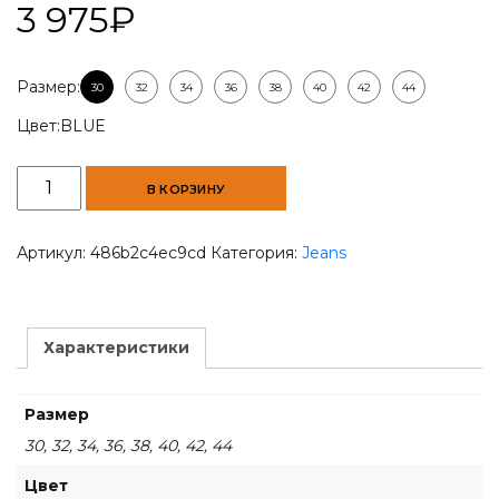
3 975
₽
Размер:
30
32
34
36
38
40
42
44
Цвет:
BLUE
Количество
В КОРЗИНУ
товара
Men
Slim
Артикул:
486b2c4ec9cd
Категория:
Jeans
Regular-
Fit
Blue
Jeans
Характеристики
Размер
30, 32, 34, 36, 38, 40, 42, 44
Цвет