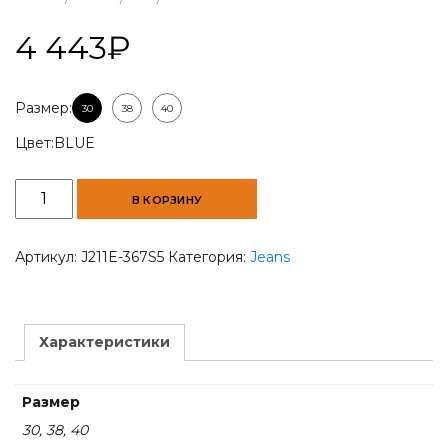
4 443
₽
Размер:
30
38
40
Цвет:
BLUE
Количество
В КОРЗИНУ
товара
Precision
Fit
Артикул:
J211E-367S5
Категория:
Jeans
Men's
Slim-
Fit
Blue
Характеристики
Jeans
Размер
30, 38, 40