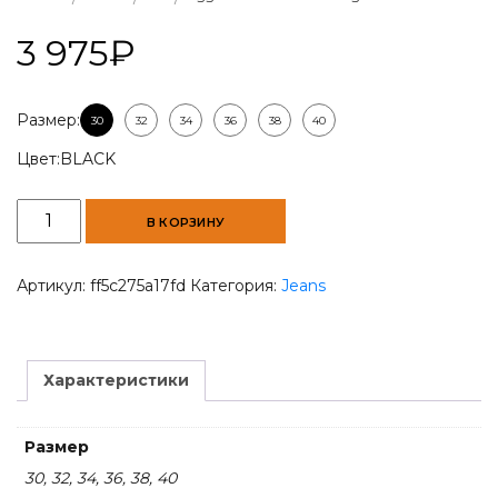
3 975
₽
Размер:
30
32
34
36
38
40
Цвет:
BLACK
Количество
В КОРЗИНУ
товара
Trigger
Onix
Артикул:
ff5c275a17fd
Категория:
Jeans
Black
Men
Regular
Slim-
Характеристики
Fit
Jeans
Размер
30, 32, 34, 36, 38, 40