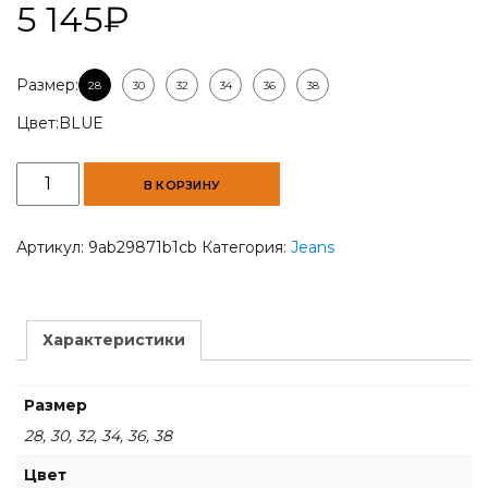
5 145
₽
Размер:
28
30
32
34
36
38
Цвет:
BLUE
Количество
В КОРЗИНУ
товара
UltimaFit
Men's
Артикул:
9ab29871b1cb
Категория:
Jeans
Slim-
Fit
Jeans
Характеристики
Размер
28, 30, 32, 34, 36, 38
Цвет