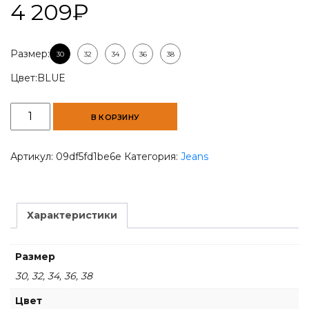
4 209
₽
Размер:
30
32
34
36
38
Цвет:
BLUE
Количество
В КОРЗИНУ
товара
Urban
Chic
Артикул:
09df5fd1be6e
Категория:
Jeans
Slim-
Fit
Blue
Jeans
Характеристики
Размер
30, 32, 34, 36, 38
Цвет