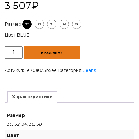
3 507
₽
Размер:
30
32
34
36
38
Цвет:
BLUE
Количество
В КОРЗИНУ
товара
XtremeFit
Trigger
Артикул:
1e70a033b5ee
Категория:
Jeans
Blue
Jeans
Характеристики
Размер
30, 32, 34, 36, 38
Цвет