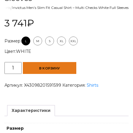
/
Shirts
/
Invictus Men’s Slim Fit Casual Shirt – Multi Checks White Full Sleeves
3 741
₽
Размер:
L
M
S
XL
XXL
Цвет:
WHITE
Количество
В КОРЗИНУ
товара
Invictus
Men's
Артикул:
X43098201591599
Категория:
Shirts
Slim
Fit
Casual
Shirt
Характеристики
-
Multi
Checks
Размер