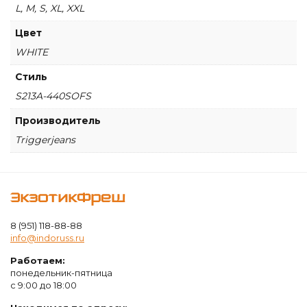
White
L, M, S, XL, XXL
Full
Sleeves
Цвет
WHITE
Стиль
S213A-440SOFS
Производитель
Triggerjeans
ЭкзотикФреш
8 (951) 118-88-88
info@indoruss.ru
Работаем:
понедельник-пятница
с 9:00 до 18:00