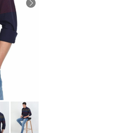
Striped
shirt-
Navy