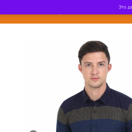
Это д
ЭкзотикФреш
КАТА