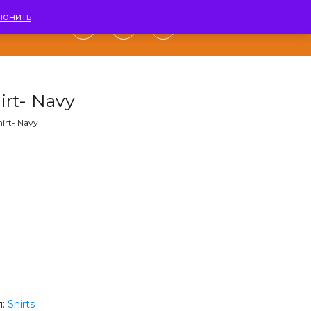
лонить
0
АКТЫ
irt- Navy
hirt- Navy
я:
Shirts