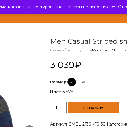
емо-магазин для тестирования — заказы не исполняются.
Отк
ЛОГ
О КОМПАНИИ
ПАРТНЕРЫ
НОВОСТИ
ОТЗЫВЫ
КОНТ
Men Casual Striped sh
Главная
/
Каталог
/
Shirts
/
Men Casual Striped s
3 039
₽
Размер:
38
40
Цвет:
NAVY
Количество
В КОРЗИНУ
товара
Men
Casual
Артикул:
SMBL-213SKFS-38
Категори