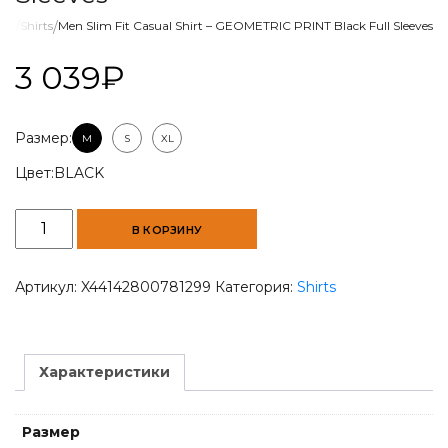
лог
/
Shirts
/
Men Slim Fit Casual Shirt – GEOMETRIC PRINT Black Full Sleeves
3 039
₽
Размер:
M
S
XL
Цвет:
BLACK
Количество
В КОРЗИНУ
товара
Men
Slim
Артикул:
X44142800781299
Категория:
Shirts
Fit
Casual
Shirt
-
Характеристики
GEOMETRIC
PRINT
Black
Размер