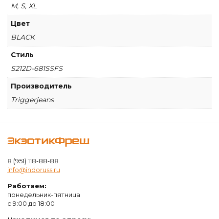
Full
M, S, XL
Sleeves
Цвет
BLACK
Стиль
S212D-681SSFS
Производитель
Triggerjeans
ЭкзотикФреш
8 (951) 118-88-88
info@indoruss.ru
Работаем:
понедельник-пятница
с 9:00 до 18:00