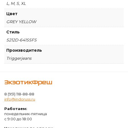
Yellow
L, M, S, XL
Full
Sleeves
Цвет
GREY YELLOW
Стиль
S212D-641SSFS
Производитель
Triggerjeans
ЭкзотикФреш
8 (951) 118-88-88
info@indoruss.ru
Работаем:
понедельник-пятница
с 9:00 до 18:00