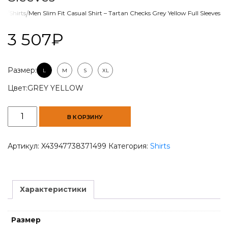
ог
/
Shirts
/
Men Slim Fit Casual Shirt – Tartan Checks Grey Yellow Full Sleeves
3 507
₽
Размер:
L
M
S
XL
Цвет:
GREY YELLOW
Количество
В КОРЗИНУ
товара
Men
Slim
Артикул:
X43947738371499
Категория:
Shirts
Fit
Casual
Shirt
-
Характеристики
Tartan
Checks
Grey
Размер