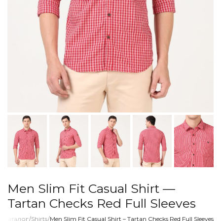
Men Slim Fit Casual Shirt —
Tartan Checks Red Full Sleeves
я
/
Каталог
/
Shirts
/
Men Slim Fit Casual Shirt – Tartan Checks Red Full Sleeves