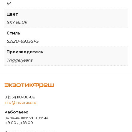
Blue
M
Full
Sleeves
Цвет
SKY BLUE
Стиль
S212D-693SSFS
Производитель
Triggerjeans
ЭкзотикФреш
8 (951) 118-88-88
info@indoruss.ru
Работаем:
понедельник-пятница
с 9:00 до 18:00