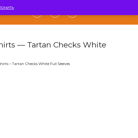
лонить
0
АКТЫ
hirts — Tartan Checks White
hirts – Tartan Checks White Full Sleeves