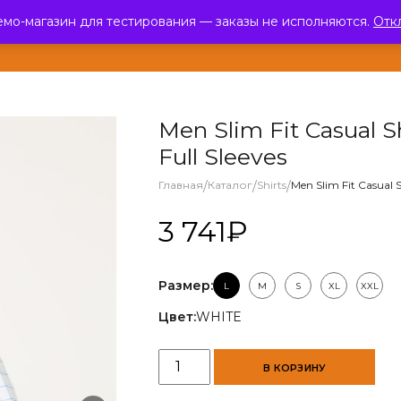
емо-магазин для тестирования — заказы не исполняются.
Отк
ЛОГ
О КОМПАНИИ
ПАРТНЕРЫ
НОВОСТИ
ОТЗЫВЫ
КОНТ
Men Slim Fit Casual S
Full Sleeves
Главная
/
Каталог
/
Shirts
/
Men Slim Fit Casual S
3 741
₽
Размер:
L
M
S
XL
XXL
Цвет:
WHITE
Количество
В КОРЗИНУ
товара
Men