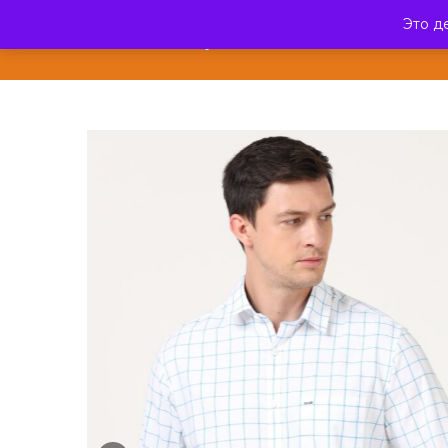
Это д
ЭкзотикФреш
КАТА