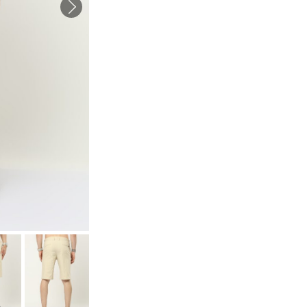
Long
Shorts
-
Cream