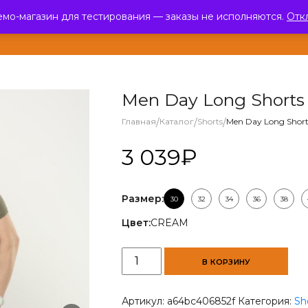
емо-магазин для тестирования — заказы не исполняются.
Отк
ЛОГ
О КОМПАНИИ
ПАРТНЕРЫ
НОВОСТИ
ОТЗЫВЫ
КОНТ
Men Day Long Short
Главная
/
Каталог
/
Shorts
/
Men Day Long Short
3 039
₽
Размер:
30
32
34
36
38
Цвет:
CREAM
Количество
В КОРЗИНУ
товара
Men
Day
Артикул:
a64bc406852f
Категория:
Sh