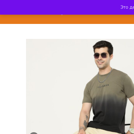
Это д
ЭкзотикФреш
КАТА