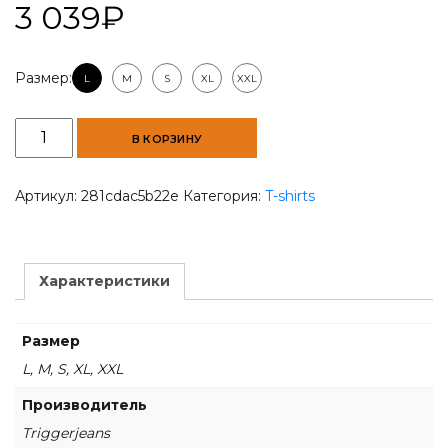
3 039
₽
Размер:
L
M
S
XL
XXL
Количество
В КОРЗИНУ
товара
Men
POLO
Артикул:
281cdac5b22e
Категория:
T-shirts
T-
shirt
Pink
Характеристики
Размер
L, M, S, XL, XXL
Производитель
Triggerjeans