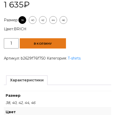
1 635
₽
Размер:
38
40
42
44
46
Цвет:
BRICH
Количество
В КОРЗИНУ
товара
Men
Round-
Артикул:
b2629f76f750
Категория:
T-shirts
neck
T-
shirt
BRICH
Характеристики
Размер
38, 40, 42, 44, 46
Цвет