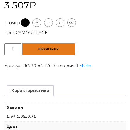
3 507
₽
Размер:
L
M
S
XL
XXL
Цвет:
CAMOU FLAGE
Количество
В КОРЗИНУ
товара
Men
V
Артикул:
96270fb41176
Категория:
T-shirts
Neck
T-
shirt
Характеристики
Размер
L, M, S, XL, XXL
Цвет