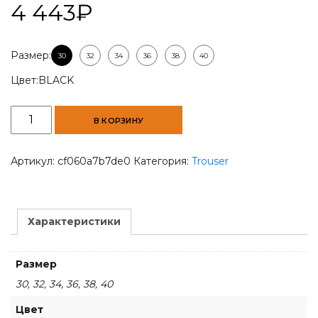
4 443
₽
Размер:
30
32
34
36
38
40
Цвет:
BLACK
Количество
В КОРЗИНУ
товара
Men
Slim
Артикул:
cf060a7b7de0
Категория:
Trouser
fit
Black
Trouser
Характеристики
Размер
30, 32, 34, 36, 38, 40
Цвет